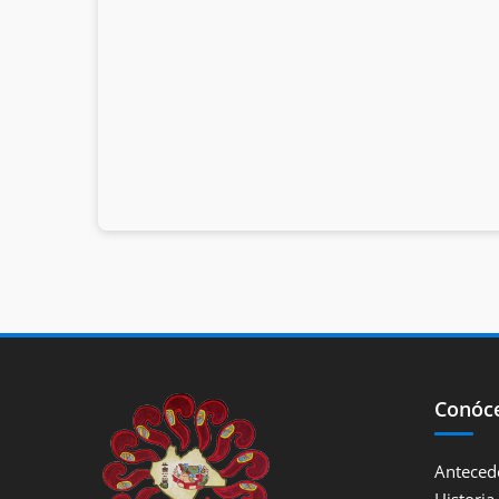
Conóc
Anteced