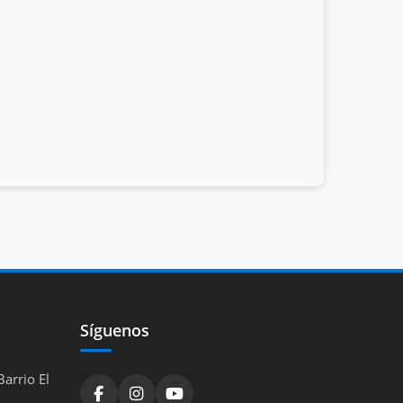
Síguenos
arrio El