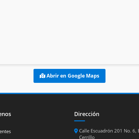
Abrir en Google Maps
enos
Dirección
Calle Escuadrón 201 No. 6, B
entes
Cerrillo